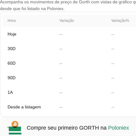
Acompanha os movimentos de preço de Gorth com vistas de gráfico que
desde que foi listado na Poloniex.
Hora
Variação
Variação%
Hoje
--
--
30D
--
--
60D
--
--
90D
--
--
1A
--
--
Desde a listagem
--
--
Compre seu primeiro GORTH na
Poloniex