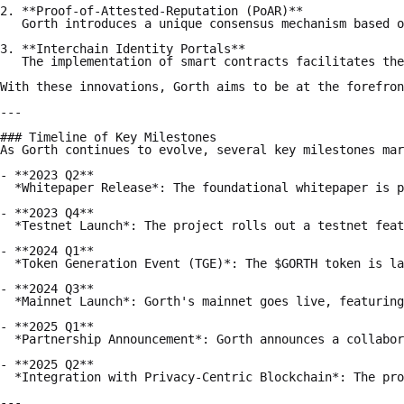
2. **Proof-of-Attested-Reputation (PoAR)**  

   Gorth introduces a unique consensus mechanism based o
3. **Interchain Identity Portals**  

   The implementation of smart contracts facilitates the
With these innovations, Gorth aims to be at the forefron
---

### Timeline of Key Milestones

As Gorth continues to evolve, several key milestones mar
- **2023 Q2**  

  *Whitepaper Release*: The foundational whitepaper is p
- **2023 Q4**  

  *Testnet Launch*: The project rolls out a testnet feat
- **2024 Q1**  

  *Token Generation Event (TGE)*: The $GORTH token is la
- **2024 Q3**  

  *Mainnet Launch*: Gorth's mainnet goes live, featuring
- **2025 Q1**  

  *Partnership Announcement*: Gorth announces a collabor
- **2025 Q2**  

  *Integration with Privacy-Centric Blockchain*: The pro
---
