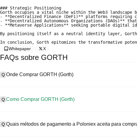
### Strategic Positioning

Gorth occupies a vital niche within the Web3 landscape b
- **Decentralized Finance (DeFi)** platforms requiring c
- **Decentralized Autonomous Organizations (DAOs)** that
- **Metaverse Applications** seeking portable digital id
By positioning itself as a neutral identity layer, Gorth
Whitepaper
X
FAQs sobre GORTH
Onde Comprar GORTH (Gorth)
Q
A
As exchanges centralizadas (CEXs) são uma das formas mais fácei
interfaces fáceis de usar, elevada liquidez e uma variedade de fer
Como Comprar GORTH (Gorth)
Q
Poloniex suporta trading em diversas criptos, incluindo GORTH, e o
Compre Gorth numa CEX da seguinte forma:
A
Comece a sua jornada em cripto em quatro etapas com a Poloniex, 
1. Crie uma conta e conclua a verificação KYC.
GORTH (Gorth) e uma ampla variedade de ativos digitais de alta q
Quais métodos de pagamento a Poloniex aceita para comp
Q
2. Deposite moedas fiduciárias e criptos na sua conta.
3. Pesquise GORTH.