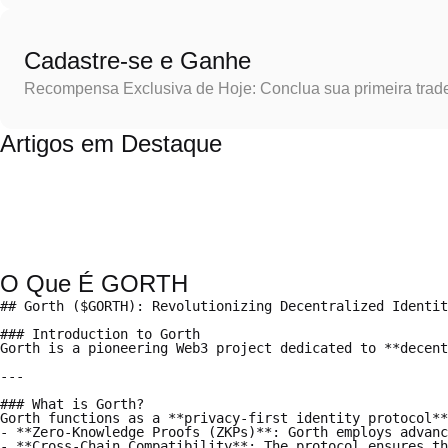
Cadastre-se e Ganhe
Recompensa Exclusiva de Hoje: Conclua sua primeira trad
Artigos em Destaque
O Que É GORTH
## Gorth ($GORTH): Revolutionizing Decentralized Identit
### Introduction to Gorth

Gorth is a pioneering Web3 project dedicated to **decent
---

### What is Gorth?

Gorth functions as a **privacy-first identity protocol**
- **Zero-Knowledge Proofs (ZKPs)**: Gorth employs advanc
- **Cross-Chain Compatibility**: The protocol ensures th