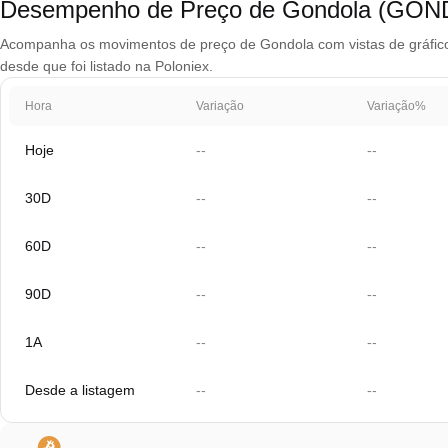
Desempenho de Preço de Gondola (GO
Acompanha os movimentos de preço de Gondola com vistas de gráfico q
desde que foi listado na Poloniex.
Hora
Variação
Variação%
Hoje
--
--
30D
--
--
60D
--
--
90D
--
--
1A
--
--
Desde a listagem
--
--