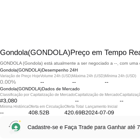
Gondola(GONDOLA)Preço em Tempo Rea
GONDOLA (Gondola) está atualmente a ser negociado a --, com uma c
Gondola(GONDOLA)Desempenho 24H
Variação de Preço Hoje
Volume 24h (USD)
Máxima 24h (USD)
Mínima 24h (USD)
0.00%
--
--
--
Gondola(GONDOLA)Dados de Mercado
Classificação por Capitalização de Mercado
Capitalização de Mercado
Capitalizaç
#3,080
--
--
Mínima Histórica
Oferta em Circulação
Oferta Total
Lançamento Inicial
--
408.52B
420.69B
2024-07-09
Cadastre-se e Faça Trade para Ganhar at