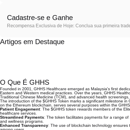
Cadastre-se e Ganhe
Recompensa Exclusiva de Hoje: Conclua sua primeira trad
Artigos em Destaque
O Que É GHHS
Founded in 2001, GHHS Healthcare emerged as Malaysia's first dedicat
Eastern and Western medical practices. Over the years, GHHS Healthc
Traditional Chinese Medicine (TCM), and advanced health screenings, str
The introduction of the $GHHS Token marks a significant milestone in 
on the Ethereum blockchain, serves several purposes within the GHH
Patient Engagement
: The $GHHS token rewards members of the Elit
healthcare services.
Streamlined Payments
: The token facilitates payments for a range of 
and wellness programs.
Enhanced Transparency
: The use of blockchain technology ensures th
among users.