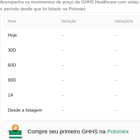
Acompanha os movimentos de preço de GHHS Healthcare com vistas de 
o período desde que foi listado na Poloniex.
Hora
Variação
Variação%
Hoje
--
--
30D
--
--
60D
--
--
90D
--
--
1A
--
--
Desde a listagem
--
--
Compre seu primeiro GHHS na
Poloniex