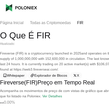
Página Inicial
Todas as Criptomoedas
FIR
O Que É FIR
Atualizado:
Fireverse (FIR) is a cryptocurrency launched in 2025and operates on 
supply of 1,000,000,000 with 152,600,000 in circulation. The last kno
last 24 hours. It is currently trading on 20 active market(s) with $106
found at https://web3.fireverseai.com/.
Whitepaper
Explorador de Blocos
X
Fireverse(FIR)Preço em Tempo Real
Acompanha os movimentos de preço de com vistas de gráfico que abran
que foi listado na Poloniex.
Ver Detalhes
--
0.00%