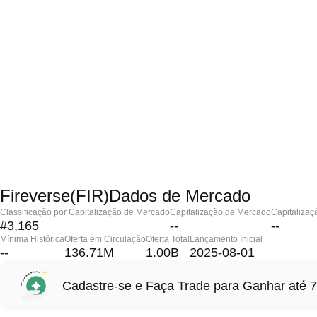
Fireverse(FIR)Dados de Mercado
Classificação por Capitalização de Mercado
Capitalização de Mercado
Capitalizaç
#3,165
--
--
Mínima Histórica
Oferta em Circulação
Oferta Total
Lançamento Inicial
--
136.71M
1.00B
2025-08-01
Cadastre-se e Faça Trade para Ganhar at