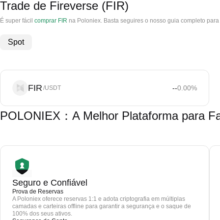
Trade de Fireverse (FIR)
É super fácil
comprar FIR
na Poloniex. Basta seguires o nosso guia completo para 
Spot
FIR
--
0.00
%
/USDT
POLONIEX：A Melhor Plataforma para Faze
Seguro e Confiável
Prova de Reservas
A Poloniex oferece reservas 1:1 e adota criptografia em múltiplas
camadas e carteiras offline para garantir a segurança e o saque de
100% dos seus ativos.