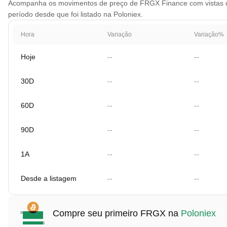
Acompanha os movimentos de preço de FRGX Finance com vistas de g
período desde que foi listado na Poloniex.
Hora
Variação
Variação%
Hoje
--
--
30D
--
--
60D
--
--
90D
--
--
1A
--
--
Desde a listagem
--
--
Compre seu primeiro FRGX na
Poloniex