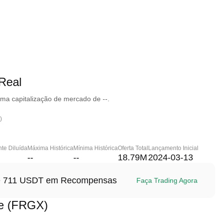
Real
ma capitalização de mercado de --.
)
te Diluída
Máxima Histórica
Mínima Histórica
Oferta Total
Lançamento Inicial
--
--
18.79M
2024-03-13
até 711 USDT em Recompensas
Faça Trading Agora
e (FRGX)