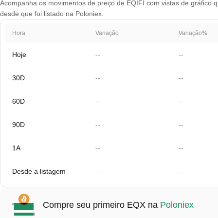
Acompanha os movimentos de preço de EQIFI com vistas de gráfico que
desde que foi listado na Poloniex.
Hora
Variação
Variação%
Hoje
--
--
30D
--
--
60D
--
--
90D
--
--
1A
--
--
Desde a listagem
--
--
Compre seu primeiro EQX na
Poloniex