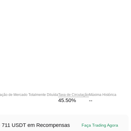
zação de Mercado Totalmente Diluída
Taxa de Circulação
Máxima Histórica
45.50
%
--
até 711 USDT em Recompensas
Faça Trading Agora