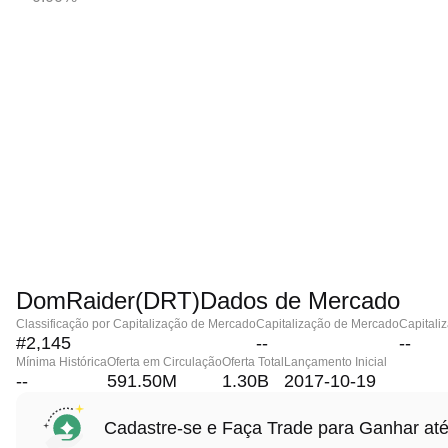
DomRaider(DRT)Dados de Mercado
Classificação por Capitalização de Mercado
Capitalização de Mercado
Capitali
#2,145
--
--
Mínima Histórica
Oferta em Circulação
Oferta Total
Lançamento Inicial
--
591.50M
1.30B
2017-10-19
Cadastre-se e Faça Trade para Ganhar 