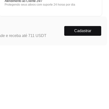
Atendimento ao Cliente 24/7
Protegendo seus ativos com suporte 24 horas por dia
Cadastrar
ade e receba até 711 USDT