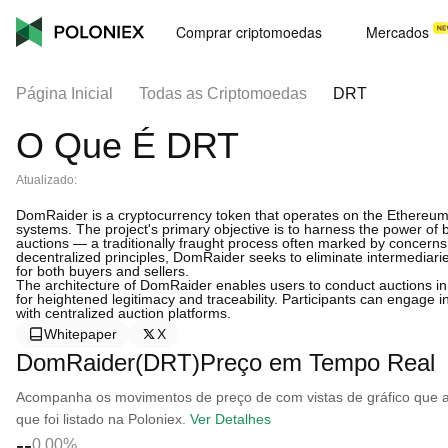
Comprar criptomoedas
Mercados
Página Inicial
Todas as Criptomoedas
DRT
O Que É DRT
Atualizado:
DomRaider is a cryptocurrency token that operates on the Ethereum b
systems. The project's primary objective is to harness the power o
auctions — a traditionally fraught process often marked by concerns 
decentralized principles, DomRaider seeks to eliminate intermediar
for both buyers and sellers.
The architecture of DomRaider enables users to conduct auctions in 
for heightened legitimacy and traceability. Participants can engage i
with centralized auction platforms.
Whitepaper
X
DomRaider(DRT)Preço em Tempo Real
Acompanha os movimentos de preço de com vistas de gráfico que ab
que foi listado na Poloniex.
Ver Detalhes
--
0.00%