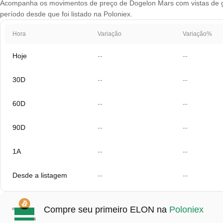
Acompanha os movimentos de preço de Dogelon Mars com vistas de gráf
período desde que foi listado na Poloniex.
Hora
Variação
Variação%
Hoje
--
--
30D
--
--
60D
--
--
90D
--
--
1A
--
--
Desde a listagem
--
--
Compre seu primeiro ELON na
Poloniex