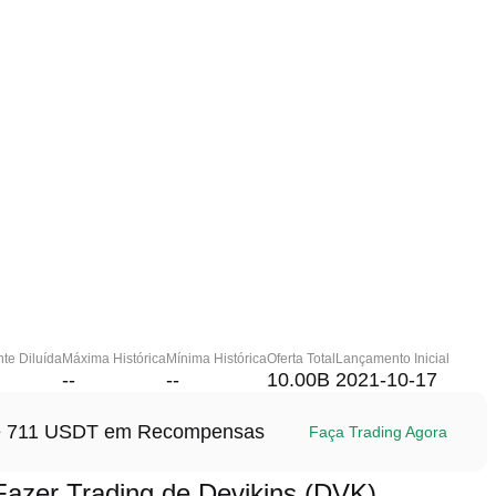
te Diluída
Máxima Histórica
Mínima Histórica
Oferta Total
Lançamento Inicial
--
--
10.00B
2021-10-17
até 711 USDT em Recompensas
Faça Trading Agora
zer Trading de Devikins (DVK)