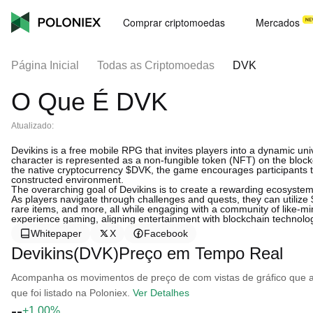
Comprar criptomoedas
Mercados
Página Inicial
Todas as Criptomoedas
DVK
O Que É DVK
Atualizado:
Devikins is a free mobile RPG that invites players into a dynamic 
character is represented as a non-fungible token (NFT) on the blockc
the native cryptocurrency $DVK, the game encourages participants to c
constructed environment.
The overarching goal of Devikins is to create a rewarding ecosyste
As players navigate through challenges and quests, they can utiliz
rare items, and more, all while engaging with a community of like-m
experience gaming, aligning entertainment with blockchain technolo
Whitepaper
X
Facebook
Devikins(DVK)Preço em Tempo Real
Acompanha os movimentos de preço de com vistas de gráfico que ab
que foi listado na Poloniex.
Ver Detalhes
--
+1.00%