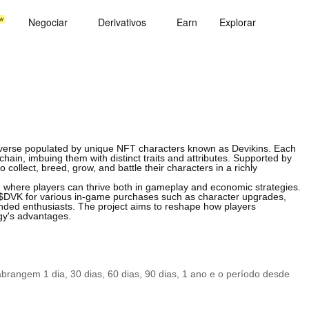
Negociar
Derivativos
Earn
Explorar
universe populated by unique NFT characters known as Devikins. Each
hain, imbuing them with distinct traits and attributes. Supported by
ollect, breed, grow, and battle their characters in a richly
m where players can thrive both in gameplay and economic strategies.
e $DVK for various in-game purchases such as character upgrades,
inded enthusiasts. The project aims to reshape how players
gy's advantages.
rangem 1 dia, 30 dias, 60 dias, 90 dias, 1 ano e o período desde