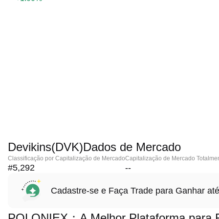
Devikins(DVK)Dados de Mercado
Classificação por Capitalização de Mercado
Capitalização de Mercado Totalmen
#5,292
--
Cadastre-se e Faça Trade para Ganhar 
POLONIEX：A Melhor Plataforma para Fa