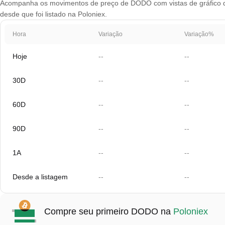
Acompanha os movimentos de preço de DODO com vistas de gráfico que
desde que foi listado na Poloniex.
Hora
Variação
Variação%
Hoje
--
--
30D
--
--
60D
--
--
90D
--
--
1A
--
--
Desde a listagem
--
--
Compre seu primeiro DODO na
Poloniex