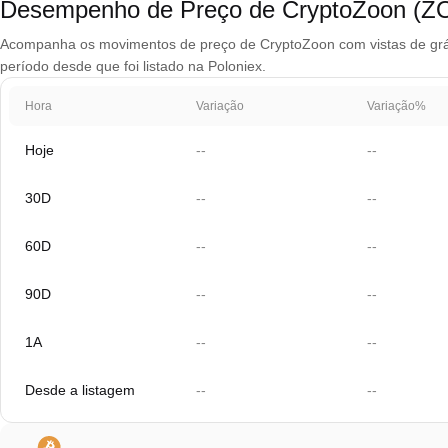
Desempenho de Preço de CryptoZoon (
Acompanha os movimentos de preço de CryptoZoon com vistas de gráfic
período desde que foi listado na Poloniex.
Hora
Variação
Variação%
Hoje
--
--
30D
--
--
60D
--
--
90D
--
--
1A
--
--
Desde a listagem
--
--