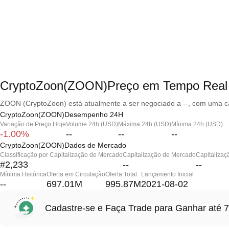
CryptoZoon(ZOON)Preço em Tempo Real
ZOON (CryptoZoon) está atualmente a ser negociado a --, com uma ca
CryptoZoon(ZOON)Desempenho 24H
Variação de Preço Hoje
Volume 24h (USD)
Máxima 24h (USD)
Mínima 24h (USD)
-1.00%
--
--
--
CryptoZoon(ZOON)Dados de Mercado
Classificação por Capitalização de Mercado
Capitalização de Mercado
Capitalizaç
#2,233
--
--
Mínima Histórica
Oferta em Circulação
Oferta Total
Lançamento Inicial
--
697.01M
995.87M
2021-08-02
Cadastre-se e Faça Trade para Ganhar at