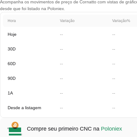
Acompanha os movimentos de preço de Cornatto com vistas de gráfico 
desde que foi listado na Poloniex.
Hora
Variação
Variação%
Hoje
--
--
30D
--
--
60D
--
--
90D
--
--
1A
--
--
Desde a listagem
--
--
Compre seu primeiro CNC na
Poloniex