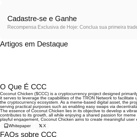
Cadastre-se e Ganhe
Recompensa Exclusiva de Hoje: Conclua sua primeira trad
Artigos em Destaque
O Que É CCC
Coconut Chicken ($CCC) is a cryptocurrency project designed primari
it serves to leverage the capabilities of the TRON Network to facilitate u
the cryptocurrency ecosystem. As a meme-based digital asset, the proje
serving practical purposes such as enabling easy swaps via decentrali
The essence of Coconut Chicken lies in its objective to develop a vibra
contributes to its growth, all while enjoying a shared passion for mem
playful engagement, Coconut Chicken aims to create meaningful user e
Whitepaper
X
FAQs sobre CCC