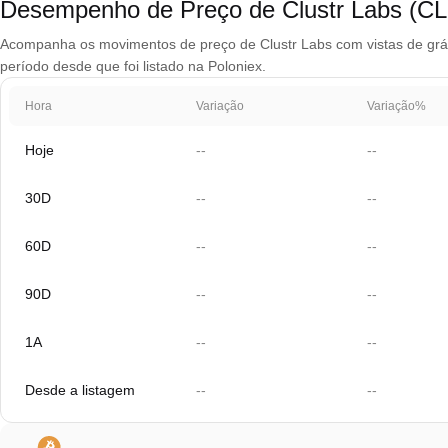
Desempenho de Preço de Clustr Labs (C
Acompanha os movimentos de preço de Clustr Labs com vistas de gráfi
período desde que foi listado na Poloniex.
Hora
Variação
Variação%
Hoje
--
--
30D
--
--
60D
--
--
90D
--
--
1A
--
--
Desde a listagem
--
--