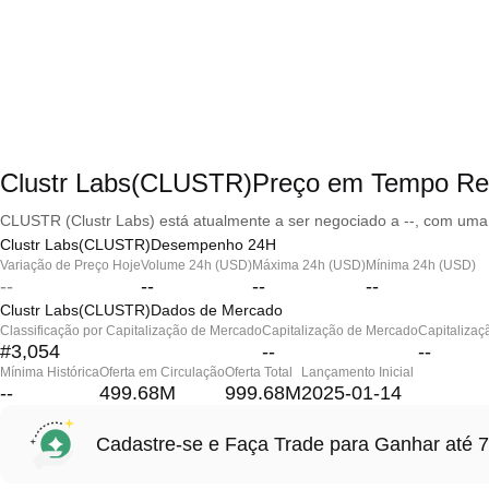
Clustr Labs(CLUSTR)Preço em Tempo Re
CLUSTR (Clustr Labs) está atualmente a ser negociado a --, com uma 
Clustr Labs(CLUSTR)Desempenho 24H
Variação de Preço Hoje
Volume 24h (USD)
Máxima 24h (USD)
Mínima 24h (USD)
--
--
--
--
Clustr Labs(CLUSTR)Dados de Mercado
Classificação por Capitalização de Mercado
Capitalização de Mercado
Capitalizaç
#3,054
--
--
Mínima Histórica
Oferta em Circulação
Oferta Total
Lançamento Inicial
--
499.68M
999.68M
2025-01-14
Cadastre-se e Faça Trade para Ganhar at