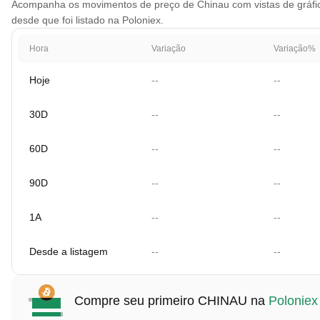
Acompanha os movimentos de preço de Chinau com vistas de gráfico
desde que foi listado na Poloniex.
Hora
Variação
Variação%
Hoje
--
--
30D
--
--
60D
--
--
90D
--
--
1A
--
--
Desde a listagem
--
--
Compre seu primeiro CHINAU na
Poloniex