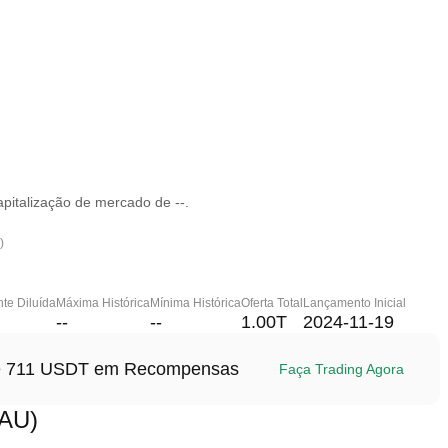
pitalização de mercado de --.
)
te Diluída
Máxima Histórica
Mínima Histórica
Oferta Total
Lançamento Inicial
--
--
1.00T
2024-11-19
até 711 USDT em Recompensas
Faça Trading Agora
NAU)