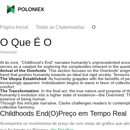
Página Inicial
Todas as Criptomoedas
O
O Que É O
Atualizado:
At its core, “Childhood's End” narrates humanity's unprecedented encou
serves as a catalyst for exploring the complexities inherent in the quest 
Arrival of the Overlords
: This section focuses on the Overlords' enig
hand that pushes humanity towards an ideal but rigid society. Tensions
The Utopia Established
: As humanity grapples with the benefits of p
increasingly apparent. Individualism begins to wane in favor of collecti
comfort.
The Transformation
: In the final act, the true nature and purpose of 
humanity's evolution into a higher state of existence—the Overmind. Th
essence of being human.
Through this intricate narrative, Clarke challenges readers to contemp
collective harmony.
Childhoods End(O)Preço em Tempo Real
Acompanha os movimentos de preço de com vistas de gráfico que abran
que foi listado na Poloniex.
Ver Detalhes