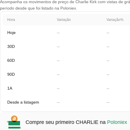
Acompanha os movimentos de preço de Charlie Kirk com vistas de gráfi
período desde que foi listado na Poloniex.
Hora
Variação
Variação%
Hoje
--
--
30D
--
--
60D
--
--
90D
--
--
1A
--
--
Desde a listagem
--
--
Compre seu primeiro CHARLIE na
Poloniex