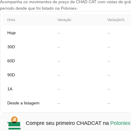
Acompanha os movimentos de preço de CHAD CAT com vistas de gráfico
período desde que foi listado na Poloniex.
Hora
Variação
Variação%
Hoje
--
--
30D
--
--
60D
--
--
90D
--
--
1A
--
--
Desde a listagem
--
--
Compre seu primeiro CHADCAT na
Poloniex