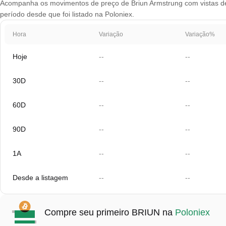
Acompanha os movimentos de preço de Briun Armstrung com vistas de g
período desde que foi listado na Poloniex.
Hora
Variação
Variação%
Hoje
--
--
30D
--
--
60D
--
--
90D
--
--
1A
--
--
Desde a listagem
--
--
Compre seu primeiro BRIUN na
Poloniex