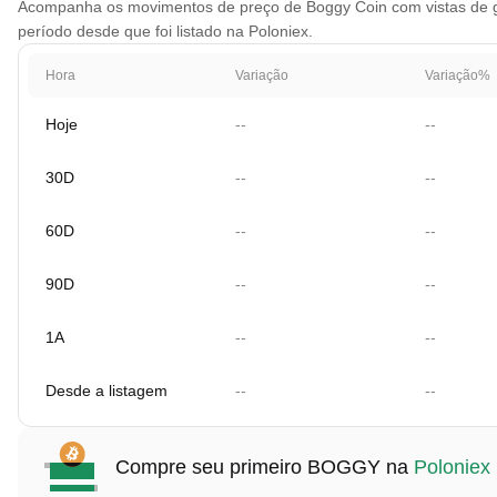
Acompanha os movimentos de preço de Boggy Coin com vistas de grá
período desde que foi listado na Poloniex.
Hora
Variação
Variação%
Hoje
--
--
30D
--
--
60D
--
--
90D
--
--
1A
--
--
Desde a listagem
--
--
Compre seu primeiro BOGGY na
Poloniex