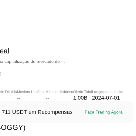
eal
 capitalização de mercado de --.
)
te Diluída
Máxima Histórica
Mínima Histórica
Oferta Total
Lançamento Inicial
--
--
1.00B
2024-07-01
até 711 USDT em Recompensas
Faça Trading Agora
(BOGGY)