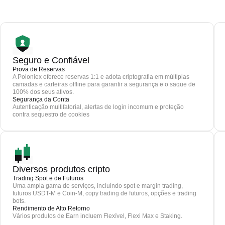
Seguro e Confiável
Prova de Reservas
A Poloniex oferece reservas 1:1 e adota criptografia em múltiplas
camadas e carteiras offline para garantir a segurança e o saque de
100% dos seus ativos.
Segurança da Conta
Autenticação multifatorial, alertas de login incomum e proteção
contra sequestro de cookies
Diversos produtos cripto
Trading Spot e de Futuros
Uma ampla gama de serviços, incluindo spot e margin trading,
futuros USDT-M e Coin-M, copy trading de futuros, opções e trading
bots.
Rendimento de Alto Retorno
Vários produtos de Earn incluem Flexível, Flexi Max e Staking.