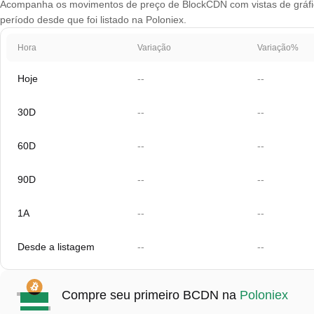
Acompanha os movimentos de preço de BlockCDN com vistas de gráfico
período desde que foi listado na Poloniex.
Hora
Variação
Variação%
Hoje
--
--
30D
--
--
60D
--
--
90D
--
--
1A
--
--
Desde a listagem
--
--
Compre seu primeiro BCDN na
Poloniex