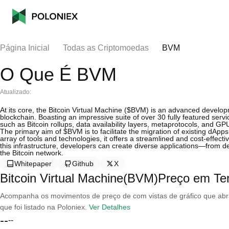
Página Inicial
Todas as Criptomoedas
BVM
O Que É BVM
Atualizado:
At its core, the Bitcoin Virtual Machine ($BVM) is an advanced develop
blockchain. Boasting an impressive suite of over 30 fully featured se
such as Bitcoin rollups, data availability layers, metaprotocols, and G
The primary aim of $BVM is to facilitate the migration of existing dApp
array of tools and technologies, it offers a streamlined and cost-effective
this infrastructure, developers can create diverse applications—from de
the Bitcoin network.
Whitepaper
Github
X
Bitcoin Virtual Machine(BVM)Preço em T
Acompanha os movimentos de preço de com vistas de gráfico que abran
que foi listado na Poloniex.
Ver Detalhes
--
--