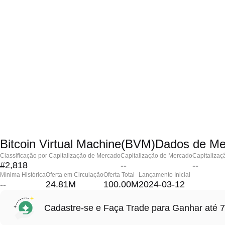
Bitcoin Virtual Machine(BVM)Dados de M
Classificação por Capitalização de Mercado
Capitalização de Mercado
Capitalizaç
#2,818
--
--
Mínima Histórica
Oferta em Circulação
Oferta Total
Lançamento Inicial
--
24.81M
100.00M
2024-03-12
Cadastre-se e Faça Trade para Ganhar at