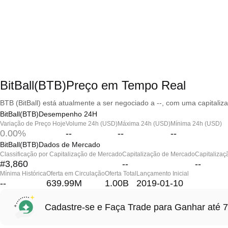
BitBall(BTB)Preço em Tempo Real
BTB (BitBall) está atualmente a ser negociado a --, com uma capitaliz
BitBall(BTB)Desempenho 24H
Variação de Preço Hoje
Volume 24h (USD)
Máxima 24h (USD)
Mínima 24h (USD)
0.00%
--
--
--
BitBall(BTB)Dados de Mercado
Classificação por Capitalização de Mercado
Capitalização de Mercado
Capitalizaç
#3,860
--
--
Mínima Histórica
Oferta em Circulação
Oferta Total
Lançamento Inicial
--
639.99M
1.00B
2019-01-10
Cadastre-se e Faça Trade para Ganhar at