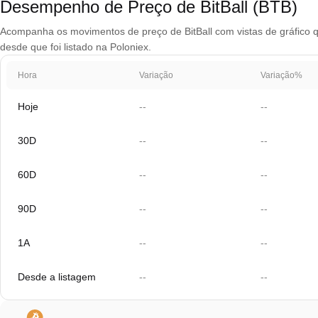
Desempenho de Preço de BitBall (BTB)
Acompanha os movimentos de preço de BitBall com vistas de gráfico qu
desde que foi listado na Poloniex.
Hora
Variação
Variação%
Hoje
--
--
30D
--
--
60D
--
--
90D
--
--
1A
--
--
Desde a listagem
--
--