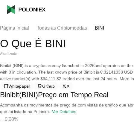
Página Inicial
Todas as Criptomoedas
BINI
O Que É BINI
Atualizado:
Binibit (BINI) is a cryptocurrency launched in 2026and operates on the
with 0 in circulation. The last known price of Binibit is 0.32141038 USD 
active market(s) with $34,111.32 traded over the last 24 hours. More in
Whitepaper
Github
X
Binibit(BINI)Preço em Tempo Real
Acompanha os movimentos de preço de com vistas de gráfico que abran
que foi listado na Poloniex.
Ver Detalhes
--
0.00%