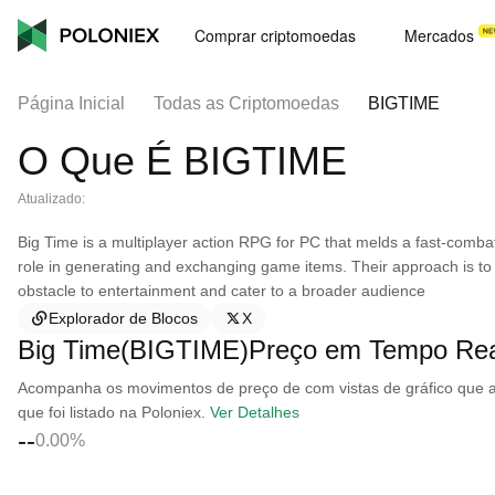
Comprar criptomoedas
Mercados
Página Inicial
Todas as Criptomoedas
BIGTIME
O Que É BIGTIME
Atualizado:
Big Time is a multiplayer action RPG for PC that melds a fast-com
role in generating and exchanging game items. Their approach is to
obstacle to entertainment and cater to a broader audience
Explorador de Blocos
X
Big Time(BIGTIME)Preço em Tempo Rea
Acompanha os movimentos de preço de com vistas de gráfico que ab
que foi listado na Poloniex.
Ver Detalhes
--
0.00%