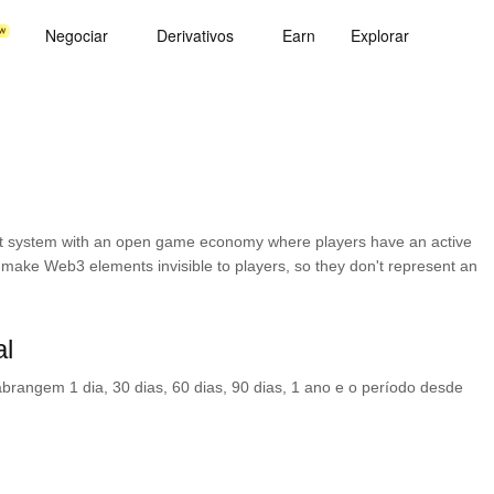
Negociar
Derivativos
Earn
Explorar
bat system with an open game economy where players have an active
 make Web3 elements invisible to players, so they don't represent an
l
rangem 1 dia, 30 dias, 60 dias, 90 dias, 1 ano e o período desde