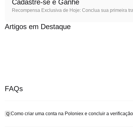
Cadastre-se e Ganhe
Recompensa Exclusiva de Hoje: Conclua sua primeira tr
Artigos em Destaque
FAQs
Como criar uma conta na Poloniex e concluir a verificaç
Q
Para criar uma conta, acesse a
página de cadastro
no nosso site 
A