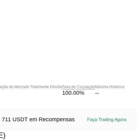
zação de Mercado Totalmente Diluída
Taxa de Circulação
Máxima Histórica
100.00
%
--
até 711 USDT em Recompensas
Faça Trading Agora
E)