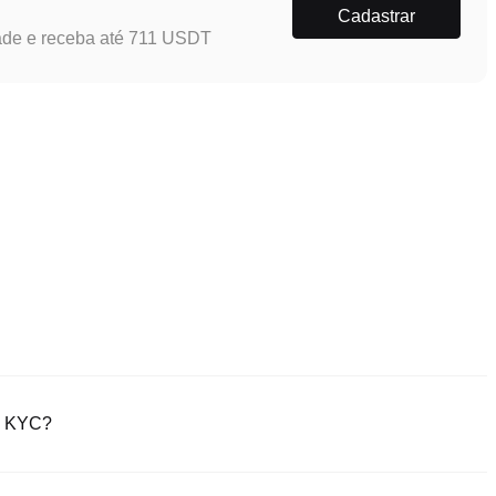
Cadastrar
ade e receba até 711 USDT
ão KYC?
oficial ou baixe o aplicativo da Poloniex (iOS/Android). Clique em