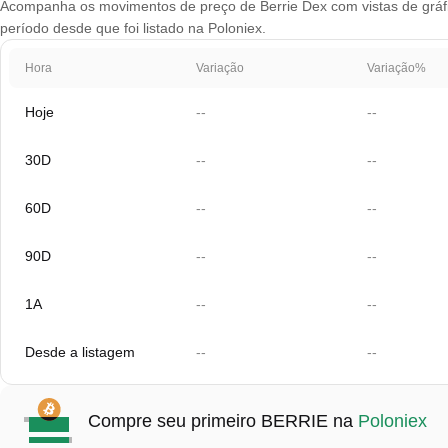
Acompanha os movimentos de preço de Berrie Dex com vistas de gráfic
período desde que foi listado na Poloniex.
Hora
Variação
Variação%
Hoje
--
--
30D
--
--
60D
--
--
90D
--
--
1A
--
--
Desde a listagem
--
--
Compre seu primeiro BERRIE na
Poloniex