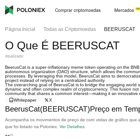
Comprar criptomoedas
Mercados
Página Inicial
Todas as Criptomoedas
BEERUSCAT
O Que É BEERUSCAT
Atualizado:
BeerusCat is a super-inflationary meme token operating on the BNB blo
autonomous organization (DAO) structure, which allows the communit
processes. By leveraging this model, BeerusCat aims to democratize i
project instead of relying on a centralized authority.
The overarching goal of BeerusCat is to bridge the engaging world of
dynamic and often complex realm of cryptocurrency. This fusion not 
community that shares a common interest—making it an innovative en
Whitepaper
X
BeerusCat(BEERUSCAT)Preço em Temp
Acompanha os movimentos de preço de com vistas de gráfico que ab
que foi listado na Poloniex.
Ver Detalhes
--
--