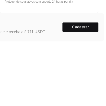
Protegendo seus ativos com suporte 24 horas por dia
Cadastrar
ade e receba até 711 USDT