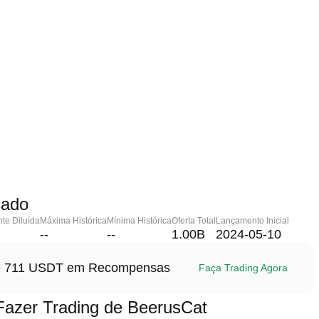
cado
te Diluída
Máxima Histórica
Mínima Histórica
Oferta Total
Lançamento Inicial
--
--
1.00B
2024-05-10
até 711 USDT em Recompensas
Faça Trading Agora
azer Trading de BeerusCat