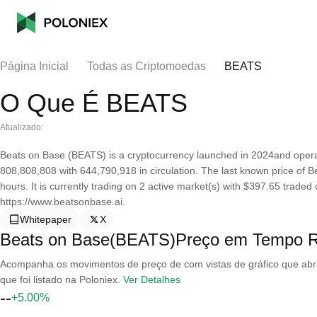
Página Inicial
Todas as Criptomoedas
BEATS
O Que É BEATS
Atualizado:
Beats on Base (BEATS) is a cryptocurrency launched in 2024and operat
808,808,808 with 644,790,918 in circulation. The last known price of 
hours. It is currently trading on 2 active market(s) with $397.65 traded
https://www.beatsonbase.ai.
Whitepaper
X
Beats on Base(BEATS)Preço em Tempo R
Acompanha os movimentos de preço de com vistas de gráfico que abran
que foi listado na Poloniex.
Ver Detalhes
--
+5.00%