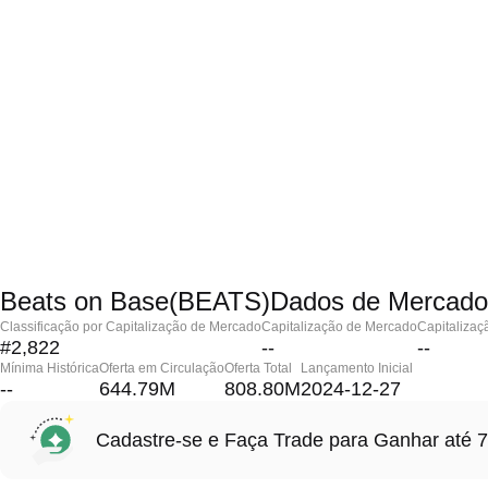
Beats on Base(BEATS)Dados de Mercado
Classificação por Capitalização de Mercado
Capitalização de Mercado
Capitalizaç
#2,822
--
--
Mínima Histórica
Oferta em Circulação
Oferta Total
Lançamento Inicial
--
644.79M
808.80M
2024-12-27
Cadastre-se e Faça Trade para Ganhar at