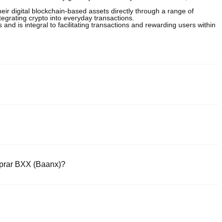
eir digital blockchain-based assets directly through a range of
tegrating crypto into everyday transactions.
d is integral to facilitating transactions and rewarding users within
ceis e confiáveis de comprar Baanx. Estas exchanges oferecem
erramentas de trading para simplificar as negociações. Por exemplo, a
erece taxas de trading competitivas.
x, uma plataforma segura e intuitiva. Comece a fazer trading de BXX
de.
prar BXX (Baanx)?
rar stablecoins (por exemplo, USDT) instantaneamente.
egido por um mecanismo de custódia.
como USD, processadas em 1-3 dias úteis.