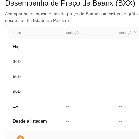
Desempenho de Preço de Baanx (BXX)
Acompanha os movimentos de preço de Baanx com vistas de gráfico 
desde que foi listado na Poloniex.
Hora
Variação
Variação%
Hoje
--
--
30D
--
--
60D
--
--
90D
--
--
1A
--
--
Desde a listagem
--
--