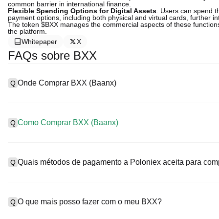
common barrier in international finance.
Flexible Spending Options for Digital Assets
: Users can spend th
payment options, including both physical and virtual cards, further in
The token $BXX manages the commercial aspects of these functions an
the platform.
Whitepaper
X
FAQs sobre BXX
Onde Comprar BXX (Baanx)
Q
A
As exchanges centralizadas (CEXs) são uma das formas mais fá
interfaces fáceis de usar, elevada liquidez e uma variedade de f
Como Comprar BXX (Baanx)
Q
Poloniex suporta trading em diversas criptos, incluindo BXX, e of
Compre Baanx numa CEX da seguinte forma:
A
Comece a sua jornada em cripto em quatro etapas com a Polonie
1. Crie uma conta e conclua a verificação KYC.
(Baanx) e uma ampla variedade de ativos digitais de alta qualida
Quais métodos de pagamento a Poloniex aceita para com
Q
2. Deposite moedas fiduciárias e criptos na sua conta.
3. Pesquise BXX.
4. Faça uma ordem de mercado/limite para comprar.
A
Poloniex suporta:
1. Cartão de crédito/débito (como Visa e Mastercard) para comp
O que mais posso fazer com o meu BXX?
Q
2. Trading P2P para comprar USDT de outros utilizadores, prot
3. Transferências bancárias para depositar moedas fiduciárias 