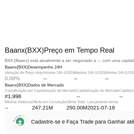
Baanx(BXX)Preço em Tempo Real
BXX (Baanx) está atualmente a ser negociado a --, com uma capital
Baanx(BXX)Desempenho 24H
Variação de Preço Hoje
Volume 24h (USD)
Máxima 24h (USD)
Mínima 24h (USD
0.00%
--
--
--
Baanx(BXX)Dados de Mercado
Classificação por Capitalização de Mercado
Capitalização de Mercado
Capitali
#1,998
--
--
Mínima Histórica
Oferta em Circulação
Oferta Total
Lançamento Inicial
--
247.21M
250.00M
2021-07-19
Cadastre-se e Faça Trade para Ganhar 