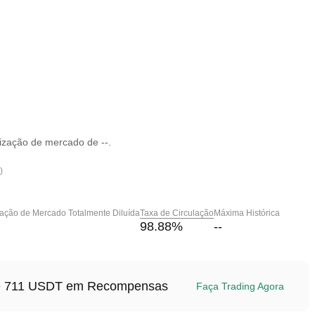
ização de mercado de --.
)
zação de Mercado Totalmente Diluída
Taxa de Circulação
Máxima Histórica
98.88
%
--
até 711 USDT em Recompensas
Faça Trading Agora