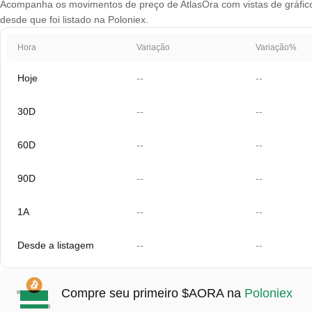
Acompanha os movimentos de preço de AtlasOra com vistas de gráfico 
desde que foi listado na Poloniex.
Hora
Variação
Variação%
Hoje
--
--
30D
--
--
60D
--
--
90D
--
--
1A
--
--
Desde a listagem
--
--
Compre seu primeiro $AORA na
Poloniex