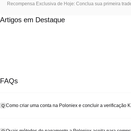
Recompensa Exclusiva de Hoje: Conclua sua primeira trad
Artigos em Destaque
FAQs
Como criar uma conta na Poloniex e concluir a verificação
Q
Para criar uma conta, acesse a
página de cadastro
no nosso site of
A
"Cadastre-se", informe seu e-mail ou número de telefone, defina u
Quais métodos de pagamento a Poloniex aceita para compr