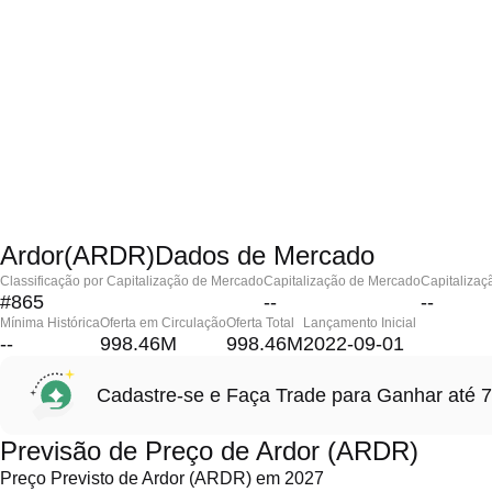
Ardor(ARDR)Dados de Mercado
Classificação por Capitalização de Mercado
Capitalização de Mercado
Capitalizaç
#865
--
--
Mínima Histórica
Oferta em Circulação
Oferta Total
Lançamento Inicial
--
998.46M
998.46M
2022-09-01
Cadastre-se e Faça Trade para Ganhar at
Previsão de Preço de Ardor (ARDR)
Preço Previsto de Ardor (ARDR) em 2027