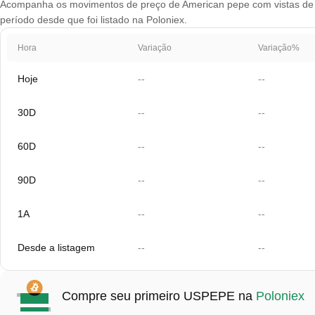
Acompanha os movimentos de preço de American pepe com vistas de grá
período desde que foi listado na Poloniex.
Hora
Variação
Variação%
Hoje
--
--
30D
--
--
60D
--
--
90D
--
--
1A
--
--
Desde a listagem
--
--
Compre seu primeiro USPEPE na
Poloniex