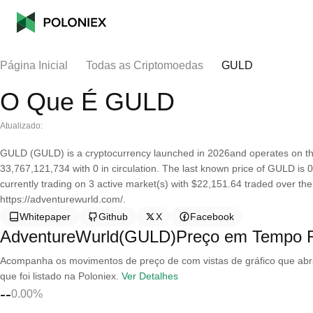
Página Inicial
Todas as Criptomoedas
GULD
O Que É GULD
Atualizado:
GULD (GULD) is a cryptocurrency launched in 2026and operates on th
33,767,121,734 with 0 in circulation. The last known price of GULD is 
currently trading on 3 active market(s) with $22,151.64 traded over th
https://adventurewurld.com/.
Whitepaper
Github
X
Facebook
AdventureWurld(GULD)Preço em Tempo 
Acompanha os movimentos de preço de com vistas de gráfico que abran
que foi listado na Poloniex.
Ver Detalhes
--
0.00%