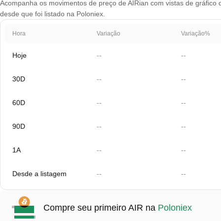
Acompanha os movimentos de preço de AIRian com vistas de gráfico qu
desde que foi listado na Poloniex.
Hora
Variação
Variação%
Hoje
--
--
30D
--
--
60D
--
--
90D
--
--
1A
--
--
Desde a listagem
--
--
Compre seu primeiro AIR na
Poloniex