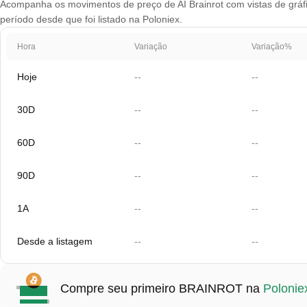
Acompanha os movimentos de preço de AI Brainrot com vistas de gráfic
período desde que foi listado na Poloniex.
Hora
Variação
Variação%
Hoje
--
--
30D
--
--
60D
--
--
90D
--
--
1A
--
--
Desde a listagem
--
--
Compre seu primeiro BRAINROT na
Polonie