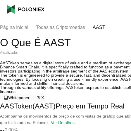
Página Inicial
Todas as Criptomoedas
AAST
O Que É AAST
Atualizado:
AASToken serves as a digital store of value and a medium of exchange 
Binance Smart Chain, it is specifically crafted to function as a paymen
investors participating in the arbitrage segment of the AAS ecosystem.
The token is engineered to provide a secure, fast, and decentralized pa
technologies. By focusing on creating a user-friendly experience, AAS
make informed and skillful financial decisions.
Through its various utility offerings, AASToken aspires to establish its
finances.
Whitepaper
X
AASToken(AAST)Preço em Tempo Real
Acompanha os movimentos de preço de com vistas de gráfico que abran
que foi listado na Poloniex.
Ver Detalhes
--
0.00%