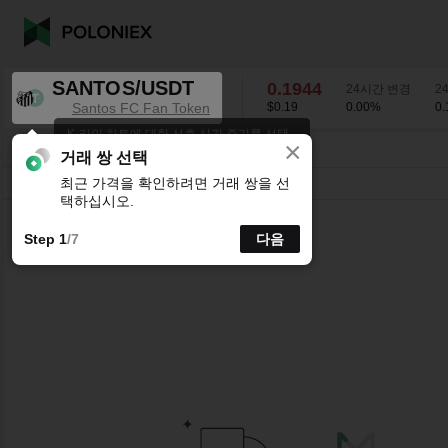
SANTOS/USDT
0.1944
24시간 변경
2
Santos FC Fan Token
$0.19
0.00
%
0.
K-라인 차트에 대한 선호 시간 주기를 선택
×
하세요.
SANTOS/USDT
0.00
%
0.1944
거래 쌍 선택
최근 가격을 확인하려면 거래 쌍을 선
시분할
15분
1시간
4시간
1일
1주
택하십시오.
Step 1
/7
다음