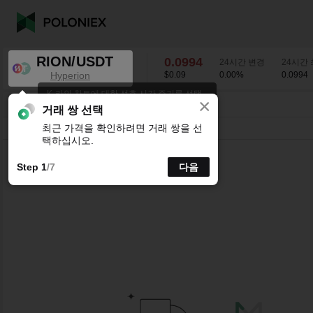
RION/USDT
0.0994
24시간 변경
24시간
Hyperion
$0.09
0.00
%
0.0994
K-라인 차트에 대한 선호 시간 주기를 선택
×
하세요.
RION/USDT
0.00
%
0.0994
거래 쌍 선택
최근 가격을 확인하려면 거래 쌍을 선
시분할
15분
1시간
4시간
1일
1주
택하십시오.
Step 1
/7
다음