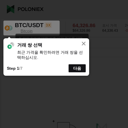
BTC/USDT
64,326.86
3X
표시 가격
2
Bitcoin
$64,326.86
64,336.43
-
K-라인 차트에 대한 선호 시간 주기를 선택
×
하세요.
BTC/USDT
-0.27
%
64,326.86
거래 쌍 선택
최근 가격을 확인하려면 거래 쌍을 선
시분할
15분
1시간
4시간
1일
1주
택하십시오.
Step 1
/7
다음