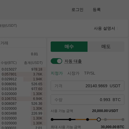
로그인
등록
량(USDT)
사용 설명서
 거래
매수
매도
0.01
자동 대출
수량(BTC)
총계(USDT)
0.209988
13.66
K
지정가
시장가
TP/SL
0.016827
1.09
K
0.057801
3.76
K
0.009062
589.86
가격
USDT
0.015019
977.60
0.020000
1.30
K
0.106701
6.94
K
수량
BTC
0.008087
526.36
0.020000
1.30
K
사용 가능 금액
20,000.00
USDT
0.003488
226.99
0.020000
1.30
K
0.020000
1.30
K
최대 사용 가능 금액
30,000.00
BTC
0.000031
2.01