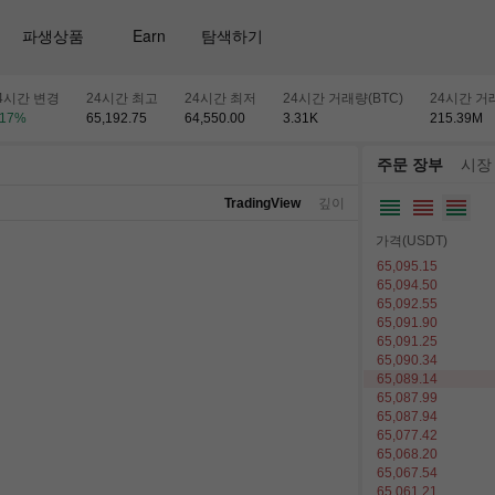
파생상품
Earn
탐색하기
4시간 변경
24시간 최고
24시간 최저
24시간 거래량(BTC)
24시간 거래
.17
%
65,192.75
64,550.00
3.31
K
215.39
M
주문 장부
시장
TradingView
깊이
가격(USDT)
65,096.77
65,095.15
65,094.50
65,091.90
65,091.25
65,090.34
65,089.14
65,087.99
65,087.94
65,077.42
65,068.20
65,067.54
65,061.21