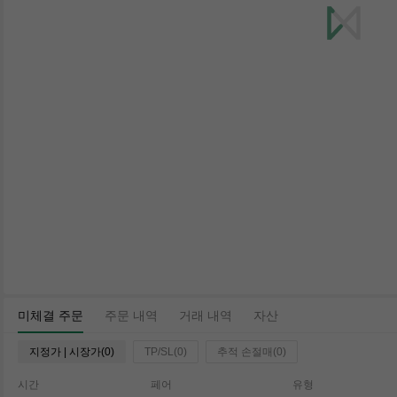
미체결 주문
주문 내역
거래 내역
자산
지정가 | 시장가(0)
TP/SL(0)
추적 손절매(0)
시간
페어
유형