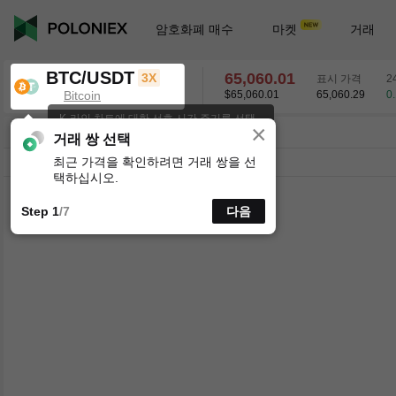
암호화폐 매수
마켓
거래
BTC/USDT
65,059.65
3X
표시 가격
2
Bitcoin
$65,059.65
65,060.29
0
K-라인 차트에 대한 선호 시간 주기를 선택
×
하세요.
BTC/USDT
0.17
%
65,059.65
거래 쌍 선택
최근 가격을 확인하려면 거래 쌍을 선
시분할
15분
1시간
4시간
1일
1주
택하십시오.
Step 1
/7
다음