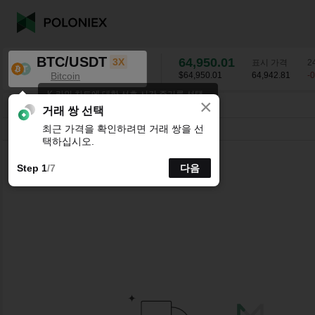
BTC/USDT
64,950.01
3X
표시 가격
2
Bitcoin
$64,950.01
64,942.81
-
K-라인 차트에 대한 선호 시간 주기를 선택
×
하세요.
BTC/USDT
-0.06
%
64,950.01
거래 쌍 선택
최근 가격을 확인하려면 거래 쌍을 선
시분할
15분
1시간
4시간
1일
1주
택하십시오.
Step 1
/7
다음