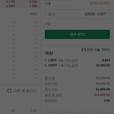
4.17
M
8.34
K
대출
10,000.00
BTC
5.38
M
5.38
K
총계
USDT
More
--
--
고급
--
--
--
--
매수 BTC
--
--
--
--
--
--
--
--
마진 비율:
950%
--
--
자산
--
--
LOGT
사용 가능 금액
0.993
--
--
--
--
USDT
사용 가능 금액
10,000.00
--
--
--
--
--
--
총 마진
$9,500.00
여유 마진
$4,500.00
유지 마진
$1,000.00
다른 쌍 숨기기
빌린 총 금액
$10,000.00
레버리지
1.9x
금액
체결됨
체결되지
작업