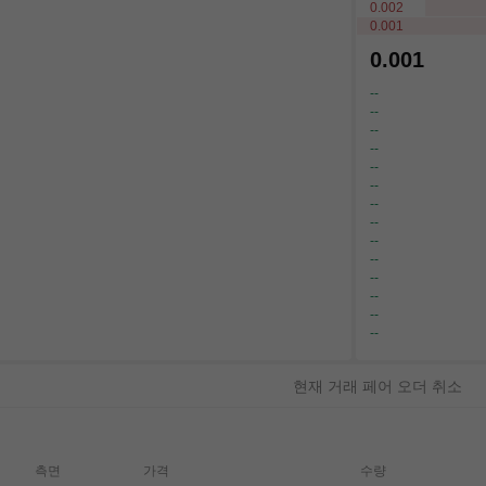
0.002
0.001
0.001
--
--
--
--
--
--
--
--
--
--
--
--
--
--
현재 거래 페어 오더 취소
측면
가격
수량