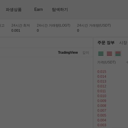
파생상품
Earn
탐색하기
최고
24시간 최저
24시간 거래량(LOGT)
24시간 거래량(USDT)
0.001
0
0
주문 장부
시장
TradingView
깊이
가격(USDT)
0.015
0.014
0.013
0.012
0.011
0.010
0.009
0.008
0.007
0.005
0.004
0.003