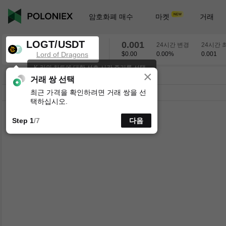
암호화폐 매수
마켓
거래
LOGT/USDT
0.001
24시간 변경
24시간 
Lord of Dragons
$0.00
0.00
%
0.001
K-라인 차트에 대한 선호 시간 주기를 선택
×
하세요.
LOGT/USDT
0.00
%
0.001
거래 쌍 선택
최근 가격을 확인하려면 거래 쌍을 선
시분할
15분
1시간
4시간
1일
1주
택하십시오.
Step 1
/7
다음