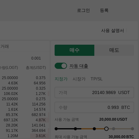
로그인
등록
사용 설명서
 거래
매수
매도
0.001
자동 대출
수량(LOGT)
총계(USDT)
25.00000
0.375
지정가
시장가
TP/SL
4.63
K
64.956
25.00000
0.325
가격
USDT
106.02
K
1.27
K
25.00000
0.275
11.42
K
114.256
수량
BTC
1.61
K
14.574
85.37
K
682.974
사용 가능 금액
20,000.00
USDT
697.12
K
4.87
K
28.20
K
141.041
91.17
K
364.694
1.20
M
3.61
K
최대 사용 가능 금액
30,000.00
BTC