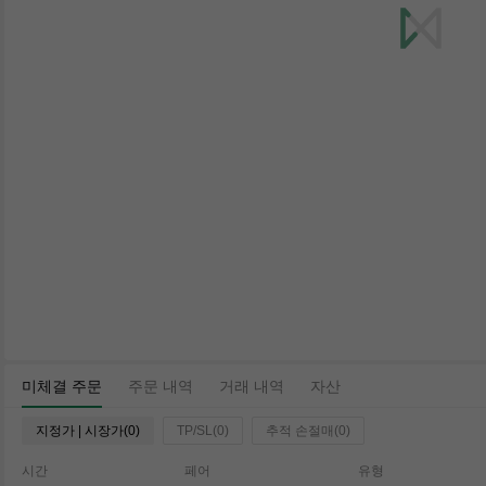
미체결 주문
주문 내역
거래 내역
자산
지정가 | 시장가(0)
TP/SL(0)
추적 손절매(0)
시간
페어
유형