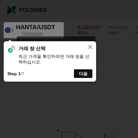
HANTA/USDT
0.000157
24시간 변경
Hantavirus
$0.00
0.00
%
0
K-라인 차트에 대한 선호 시간 주기를 선택
×
하세요.
HANTA/USDT
0.00
%
0.000157
거래 쌍 선택
최근 가격을 확인하려면 거래 쌍을 선
시분할
15분
1시간
4시간
1일
1주
택하십시오.
Step 1
/7
다음