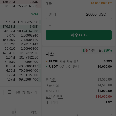
135.00
M
2.83
K
대출
10,000.00
BTC
12.18
M
255.23169215
총계
USDT
More
5.48
M
114.56429050
고급
176.33
M
3.68
K
43.67
M
909.74162638
매수 BTC
48.07
K
1.00002240
856.85
K
17.73685710
113.12
K
2.28175142
51.01
K
1.00999800
마진 비율:
950%
671.41
K
13.17322116
자산
1.04
M
20.47982116
FLOKI
사용 가능 금액
0.993
51.53
K
1.00998800
8.58
M
146.06890137
USDT
사용 가능 금액
10,000.00
4.70
M
79.99999400
1.72
M
25.91127000
7.67
M
99.82684400
총 마진
$9,500.00
여유 마진
$4,500.00
유지 마진
$1,000.00
다른 쌍 숨기기
빌린 총 금액
$10,000.00
레버리지
1.9x
금액
체결됨
체결되지
작업