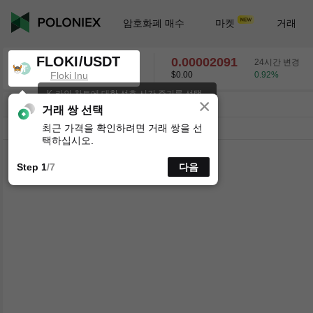
암호화폐 매수
마켓
거래
FLOKI/USDT
0.00002091
24시간 변경
Floki Inu
$0.00
0.92
%
K-라인 차트에 대한 선호 시간 주기를 선택
×
하세요.
FLOKI/USDT
0.92
%
0.00002091
거래 쌍 선택
최근 가격을 확인하려면 거래 쌍을 선
시분할
15분
1시간
4시간
1일
1주
택하십시오.
Step 1
/7
다음