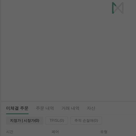
미체결 주문
주문 내역
거래 내역
자산
지정가 | 시장가(0)
TP/SL(0)
추적 손절매(0)
시간
페어
유형