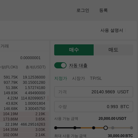
로그인
등록
사용 설명서
 거래
매수
매도
0.00000001
자동 대출
량(FLOKI)
총계(USDT)
591.75
K
19.12536000
지정가
시장가
TP/SL
937.79
K
30.15001280
51.38
K
1.57274180
가격
USDT
149.83
K
4.49490000
4.22
M
114.82099057
43.82
K
1.00001804
수량
BTC
146.68
K
3.30045750
104.19
M
2.19
K
사용 가능 금액
20,000.00
USDT
173.86
M
3.65
K
22.19
M
466.29516263
144.35
M
3.03
K
102.00
M
2.14
K
최대 사용 가능 금액
30,000.00
BTC