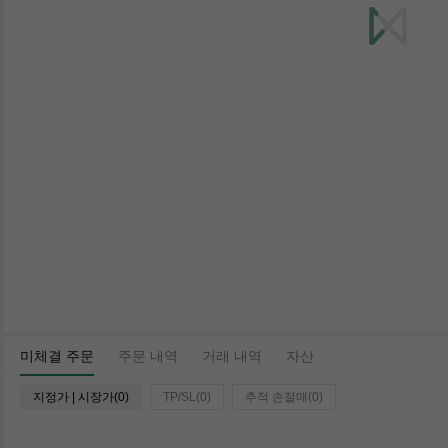
미체결 주문
주문 내역
거래 내역
자산
지정가 | 시장가(0)
TP/SL(0)
추적 손절매(0)
시간
페어
유형