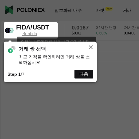
암호화폐 매수
마켓
거래
FIDA/USDT
0.0167
24시간 변경
24시간 
Bonfida
$0.01
0.60
%
0.0400
K-라인 차트에 대한 선호 시간 주기를 선택
×
하세요.
FIDA/USDT
0.60
%
0.0167
거래 쌍 선택
최근 가격을 확인하려면 거래 쌍을 선
시분할
15분
1시간
4시간
1일
1주
택하십시오.
Step 1
/7
다음