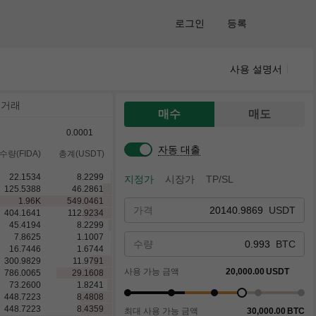
로그인
등록
사용 설명서
 거래
매수
매도
0.0001
자동 대출
수량(FIDA)
총계(USDT)
22.1534
8.2299
지정가
시장가
TP/SL
125.5388
46.2861
1.96
K
549.0461
가격
USDT
404.1641
112.9234
45.4194
8.2299
7.8625
1.1007
수량
BTC
16.7446
1.6744
300.9829
11.9791
사용 가능 금액
20,000.00
USDT
786.0065
29.1608
73.2600
1.8241
448.7223
8.4808
448.7223
8.4359
최대 사용 가능 금액
30,000.00
BTC