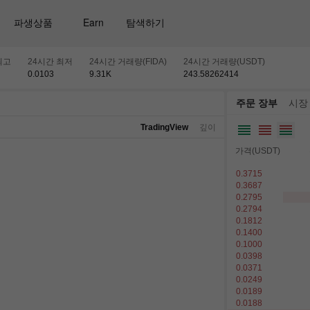
파생상품
Earn
탐색하기
최고
24시간 최저
24시간 거래량(FIDA)
24시간 거래량(USDT)
0.0103
9.31
K
243.58262414
주문 장부
시장
TradingView
깊이
가격(USDT)
0.3715
0.3687
0.2795
0.2794
0.1812
0.1400
0.1000
0.0398
0.0371
0.0249
0.0189
0.0188