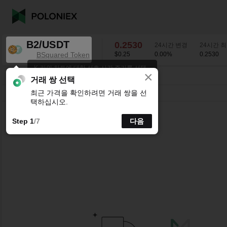
B2/USDT
0.2530
24시간 변경
24시간 
BSquared Token
$0.25
0.00
%
0.2530
K-라인 차트에 대한 선호 시간 주기를 선택
×
하세요.
B2/USDT
0.00
%
0.2530
거래 쌍 선택
최근 가격을 확인하려면 거래 쌍을 선
시분할
15분
1시간
4시간
1일
1주
택하십시오.
Step 1
/7
다음