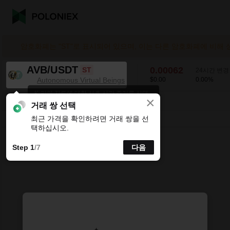
암호화폐는 "ST"로 표시되어 있으며, 이는 다른 암호화폐에 비해
AVB/USDT
0.00062
ST
24시간 변경
Autonomous Virtual Beings
$0.00
0.00
%
K-라인 차트에 대한 선호 시간 주기를 선택
×
하세요.
AVB/USDT
0.00
%
0.00062
거래 쌍 선택
최근 가격을 확인하려면 거래 쌍을 선
시분할
15분
1시간
4시간
1일
1주
택하십시오.
Step 1
/7
다음