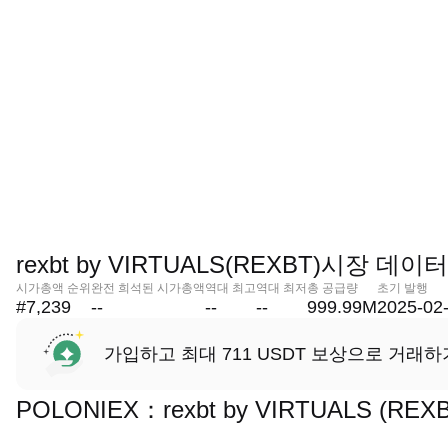
rexbt by VIRTUALS(REXBT)시장 데이터
시가총액 순위
완전 희석된 시가총액
역대 최고
역대 최저
총 공급량
초기 발행
#7,239
--
--
--
999.99M
2025-02
가입하고 최대 711 USDT 보상으로 거래하
POLONIEX：rexbt by VIRTUALS 