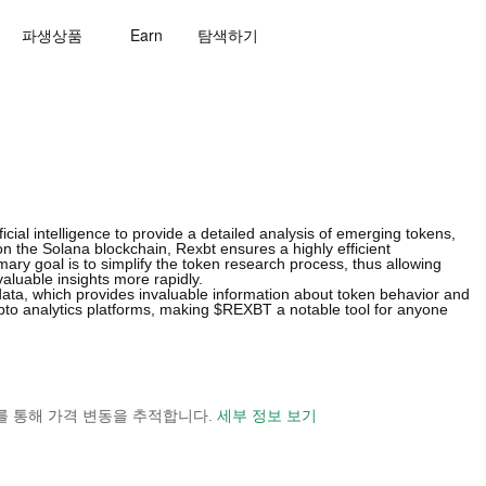
파생상품
Earn
탐색하기
ficial intelligence to provide a detailed analysis of emerging tokens,
 the Solana blockchain, Rexbt ensures a highly efficient
imary goal is to simplify the token research process, thus allowing
uable insights more rapidly.
 data, which provides invaluable information about token behavior and
to analytics platforms, making $REXBT a notable tool for anyone
 보기를 통해 가격 변동을 추적합니다.
세부 정보 보기