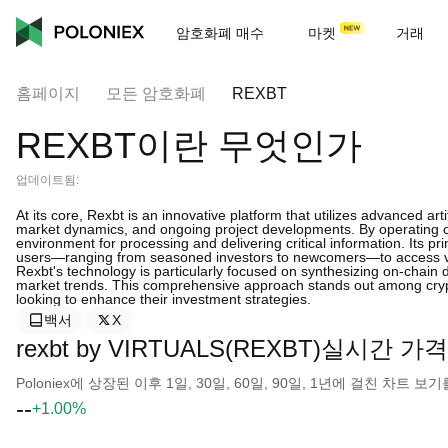
암호화폐 매수
마켓
거래
홈페이지
모든 암호화폐
REXBT
REXBT이란 무엇인가
업데이트됨:
At its core, Rexbt is an innovative platform that utilizes advanced arti
market dynamics, and ongoing project developments. By operating on
environment for processing and delivering critical information. Its pr
users—ranging from seasoned investors to newcomers—to access val
Rexbt's technology is particularly focused on synthesizing on-chain
market trends. This comprehensive approach stands out among cryp
looking to enhance their investment strategies.
백서
X
rexbt by VIRTUALS(REXBT)실시간 가격
Poloniex에 상장된 이후 1일, 30일, 60일, 90일, 1년에 걸친 차트
--
+1.00%