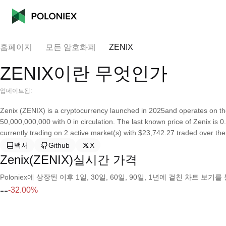
홈페이지
모든 암호화폐
ZENIX
ZENIX이란 무엇인가
업데이트됨:
Zenix (ZENIX) is a cryptocurrency launched in 2025and operates on th
50,000,000,000 with 0 in circulation. The last known price of Zenix is 
currently trading on 2 active market(s) with $23,742.27 traded over the
백서
Github
X
Zenix(ZENIX)실시간 가격
Poloniex에 상장된 이후 1일, 30일, 60일, 90일, 1년에 걸친 차트 
--
-32.00%